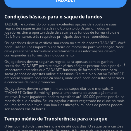
Condições básicas para o saque de fundos
TADABET é conhecido por suas excelentes opções de apostas e suas
regras de saque estão listadas no Contrato do Usuário. Todos os
jogadores têm a oportunidade de sacar seus fundos de forma rápida e
fácil. No entanto, três requisitos principais devem ser atendidos:
Os jogadores devem verificar sua conta no site de apostas TADABET. Você
pode usar seu passaporte ou carteira de motorista para verificação. Você
deve preencher o formulário corretamente e as informações devem
corresponder às fornecidas no documento.
Os jogadores devem seguir as regras para apostas com os ganhos
recebidos. TADABET permite ativar vários códigos promocionais por dia. É
importante entender que TADABET funciona de forma diferente para
sacar ganhos de apostas online e cassinos. O site e o aplicativo TADABET
oferecem suporte por chat 24 horas, onde você pode consultar os termos
e condições de cada promoção.
Os jogadores devem cumprir limites de saque diários e mensais. O
"TADABET Online Gambling" possui um sistema de associação muito
intuitivo. Novos jogadores podem transferir até 100.000 pontos por dia na
moeda de sua escolha. Se um jogador estiver registrado no clube há mais
de uma semana e tiver uma boa classificação, milhões de pontos podem
ser sacados em 24 horas.
Tempo médio de Transferência para o saque
O tempo médio de transferência é de até dois dias. O saque para cartões
bancários leva um pouco mais de tempo. A forma mais rápida de receber