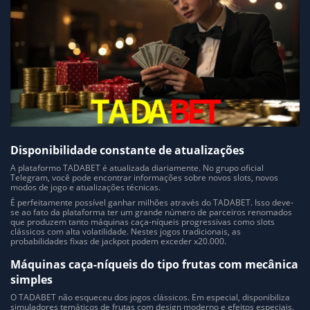
Disponibilidade constante de atualizações
A plataformo TADABET é atualizada diariamente. No grupo oficial
Telegram, você pode encontrar informações sobre novos slots, novos
modos de jogo e atualizações técnicas.
É perfeitamente possível ganhar milhões através do TADABET. Isso deve-
se ao fato da plataforma ter um grande número de parceiros renomados
que produzem tanto máquinas caça-níqueis progressivas como slots
clássicos com alta volatilidade. Nestes jogos tradicionais, as
probabilidades fixas de jackpot podem exceder x20.000.
Máquinas caça-níqueis do tipo frutas com mecânica
simples
O TADABET não esqueceu dos jogos clássicos. Em especial, disponibiliza
simuladores temáticos de frutas com design moderno e efeitos especiais.