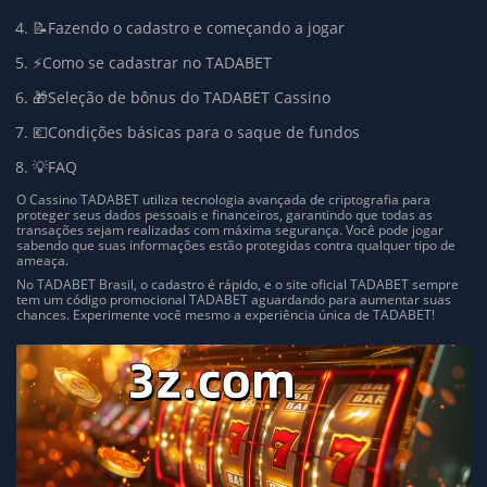
📝Fazendo o cadastro e começando a jogar
⚡Como se cadastrar no TADABET
🎁Seleção de bônus do TADABET Cassino
💶Condições básicas para o saque de fundos
💡FAQ
O Cassino TADABET utiliza tecnologia avançada de criptografia para
proteger seus dados pessoais e financeiros, garantindo que todas as
transações sejam realizadas com máxima segurança. Você pode jogar
sabendo que suas informações estão protegidas contra qualquer tipo de
ameaça.
No TADABET Brasil, o cadastro é rápido, e o site oficial
TADABET
sempre
tem um código promocional TADABET aguardando para aumentar suas
chances. Experimente você mesmo a experiência única de TADABET!